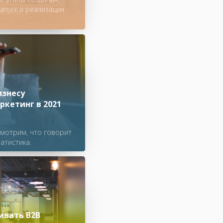
апуск и реализация
изнесу
ркетинг в 2021
смотрим, что говорит
атистика.
ивать B2B