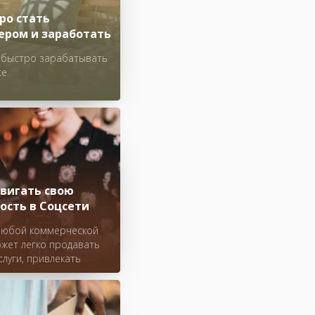
ро стать
ером и заработать
ь быстро зарабатывать
се
двигать свою
ость в Соцсети
 любой коммерческой
жет легко продавать
слуги, привлекать
евую аудиторию в
Многие
матели начинают свой
сле полноценной