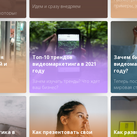
примеры, з
Идем и сразу внедряем
 которые
изнеса
ля
Топ-10 трендов
Зачем б
й и
видеомаркетинга в 2021
видеома
году
году?
Зачем изучать тренды? Что ждет
Теперь по
ваш бизнес?
мировая ст
тика в
Как презентовать свои
Как разв