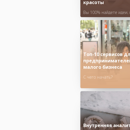
красоты
Вы 100% найдете идеи,
подойдут для вашего б
Топ-10 сервисов д
предпринимателе
малого бизнеса
С чего начать?
Внутренняя анали