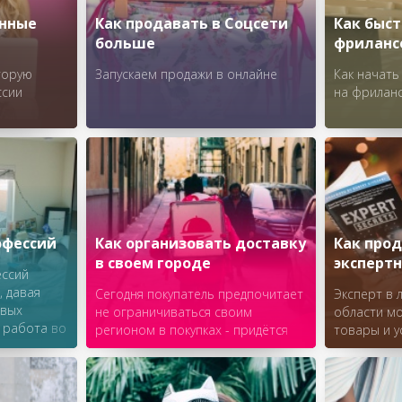
анные
Как продавать в Соцсети
Как быст
больше
фриланс
торую
Запускаем продажи в онлайне
Как начат
ссии
на фрилан
офессий
Как организовать доставку
Как про
в своем городе
экспертн
ессий
, давая
Сегодня покупатель предпочитает
Эксперт в
овых
не ограничиваться своим
области мо
 работа во
регионом в покупках - придётся
товары и у
ко
наладить доставку.
новую цел
на себя и
Соцсети. 
ствительно
предприни
бизнес по