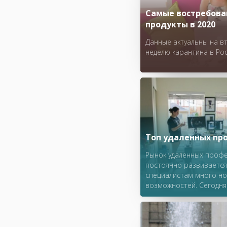
Самые востребов
продукты в 2020
Данные актуальны на в
неделю карантина в Ро
Топ удаленных пр
Рынок удаленных проф
постоянно развивается
специалистам много н
возможностей. Сегодня
фрилансе – это не толь
возможность работать 
покинуть офис, но дей
хорошо зарабатывать.