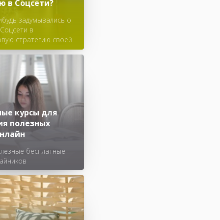
ю в Соцсети?
ибудь задумывались о
 Соцсети в
овую стратегию своей
нии? Начните
ся в Соцсети, чтобы
щение как с
и, так и с
ьными клиентами на
ень.
ные курсы для
ия полезных
онлайн
олезные бесплатные
чайников