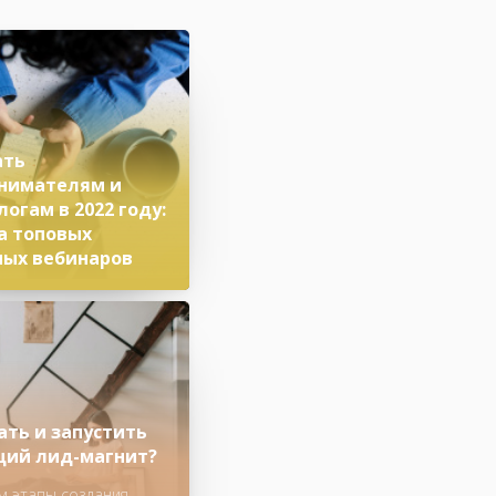
ать
нимателям и
огам в 2022 году:
а топовых
ных вебинаров
регистрироваться и
 в 2021 году
ать и запустить
ий лид-магнит?
 этапы создания,