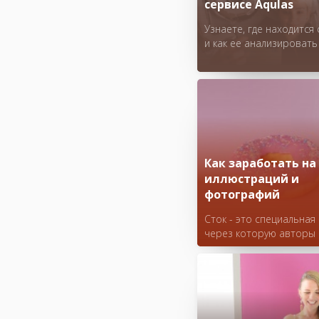
сервисе Aqulas
Узнаете, где находится 
и как ее анализировать
Как заработать на
иллюстраций и
фотографий
Сток - это специальная
через которую авторы
иллюстраций и фотогр
продают свои работы д
коммерческого использ