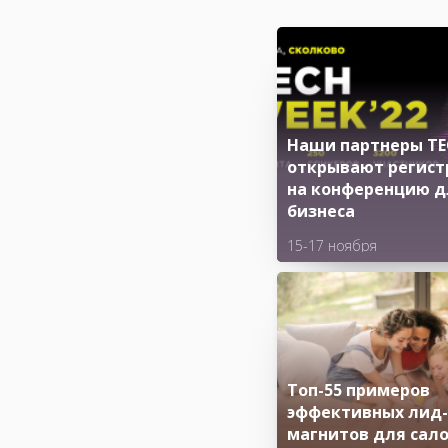
Наши партнеры TE
открывают регис
на конференцию д
бизнеса
15-17 ноября
Технопарк «Сколково» 
бул., 42, стр. 1)
Топ-55 примеров
эффективных лид-
магнитов для сал