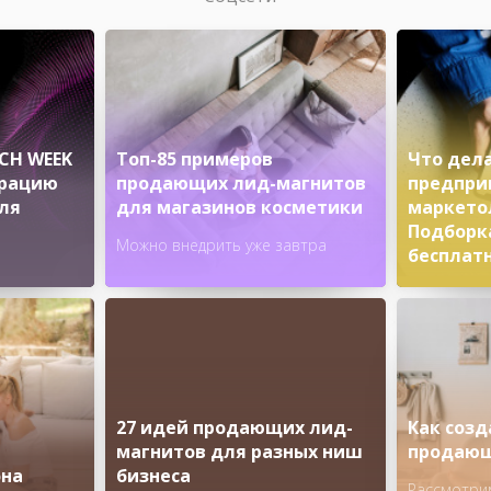
CH WEEK
Топ-85 примеров
Что дел
трацию
продающих лид-магнитов
предпри
ля
для магазинов косметики
маркетол
Подборк
Можно внедрить уже завтра
бесплат
(Большой
Успейте за
посмотреть
27 идей продающих лид-
Как созд
магнитов для разных ниш
продающ
она
бизнеса
Рассмотрим