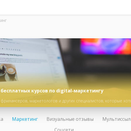
инг
бесплатных курсов по digital-маркетингу
 фрилансеров, маркетологов и других специалистов, которые хот
в бизнеса
ка
Маркетинг
Визуальные отзывы
Мультиссыл
Соцсети