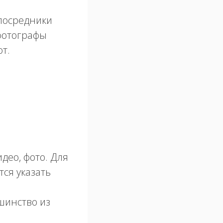
посредники
 фотографы
ют.
део, фото. Для
ся указать
ьшинство из