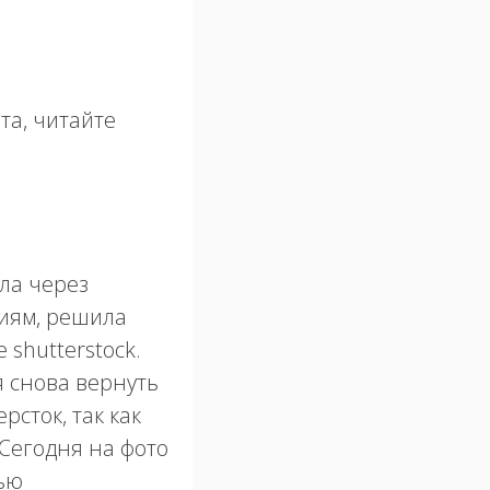
та, читайте
ала через
иям, решила
 shutterstock.
я снова вернуть
рсток, так как
 Сегодня на фото
ью