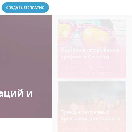
СОЗДАТЬ БЕСПЛАТНО
Ошибки в оформлении
профиля в Соцсети
Продвижение аккаунта в
соцсетях вещь довольно
непростая. В какой-то степени
это наука, нужно знать, когда и
раций и
как выкладывать истории, как
оформлять описание к
фотографии и другое.
Тренды рекламных
креативов для Соцсети
Наше динамичное время, когда