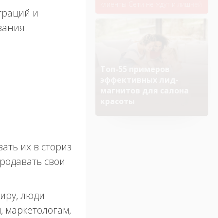
клиенты Сети не ждут и лишней
траций и
секунды, диктует свои
требования к визуальным
вания.
имиджам в социальных сетях.
Топ-55 примеров
эффективных лид-
магнитов для салона
красоты
Вы 100% найдете идеи,
которые подойдут для вашего
бизнеса
ать их в сториз
продавать свои
миру, люди
, маркетологам,