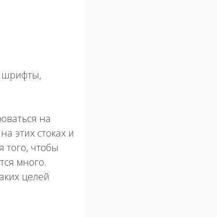
, шрифты,
роваться на
а этих стоках и
я того, чтобы
тся много.
каких целей