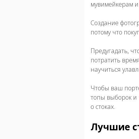
мувимейкерам и 
Создание фотог
потому что покуп
Предугадать, чт
потратить врем
научиться улавл
Чтобы ваш порт
топы выборок и 
о стоках.
Лучшие с