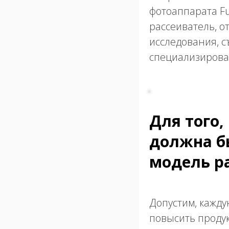
фотоаппарата Fu
рассеиватель, о
исследования, с
специализирова
Для того,
должна б
модель р
Допустим, кажду
повысить продук