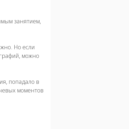
имым занятием,
жно. Но если
графий, можно
я, попадало в
ючевых моментов