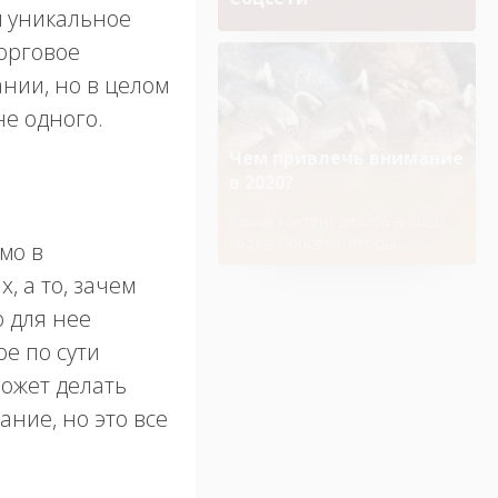
м уникальное
Благодаря стильному
торговое
оформлению увеличивается
шанс того, что пользователь
нии, но в целом
задержится в профиле и будет
не одного.
смотреть посты
Чем привлечь внимание
в 2020?
Какой контент делать в 2020
году в Соцсети, чтобы
мо в
увеличить активность на
, а то, зачем
странице
о для нее
е по сути
может делать
ание, но это все