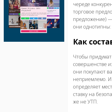
череде конкурен
торговое предло
предложение) — 
они однотипны: 
Как соста
Чтобы придумат
совершенстве из
они покупают ва
неприемлемо. Ин
определяет мест
ставку на безоп
же не УТП.