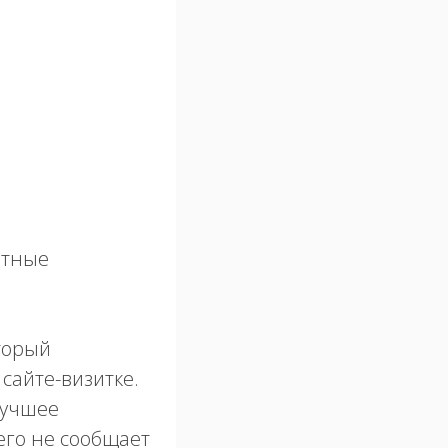
нтные
торый
сайте-визитке.
Лучшее
чего не сообщает