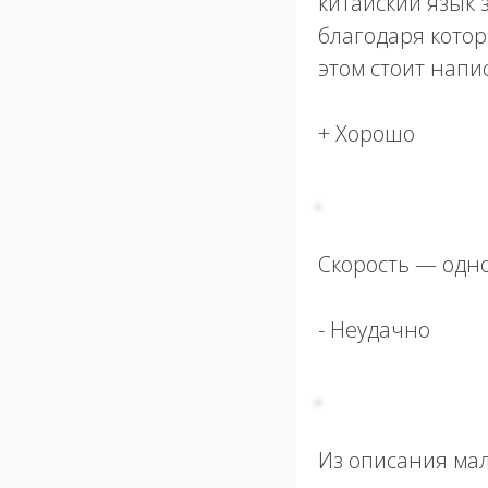
китайский язык 
благодаря котор
этом стоит напи
+ Хорошо
Скорость — одн
- Неудачно
Из описания ма