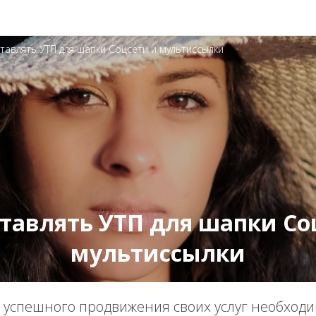
ставлять УТП для шапки Соцсети и мультиссылки
ставлять УТП для шапки Со
мультиссылки
 успешного продвижения своих услуг необходи