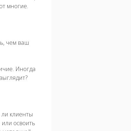
ют многие.
ь, чем ваш
личие. Иногда
 выглядит?
д ли клиенты
 или освоить