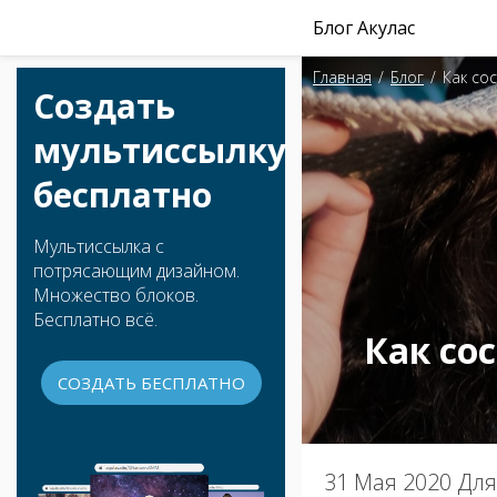
Блог Акулас
Главная
/
Блог
/
Как со
Создать
мультиссылку
бесплатно
Мультиссылка с
потрясающим дизайном.
Множество блоков.
Бесплатно всё.
Как со
СОЗДАТЬ БЕСПЛАТНО
31 Мая 2020
Для