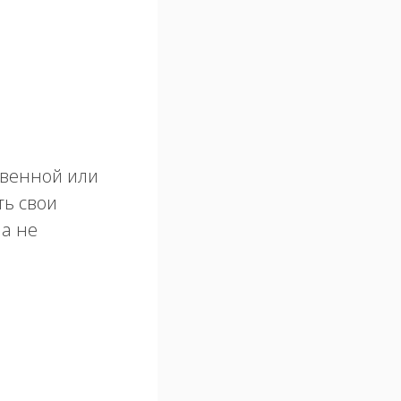
твенной или
ть свои
 а не