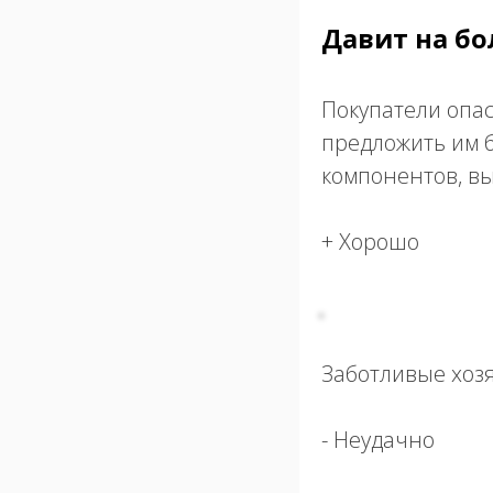
Давит на бо
Покупатели опас
предложить им б
компонентов, в
+ Хорошо
Заботливые хозя
- Неудачно