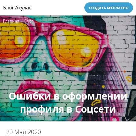
Блог Акулас
СОЗДАТЬ БЕСПЛАТНО
Главная
/
Блог
Ошибки в оформлении
профиля в Соцсети
20 Мая 2020