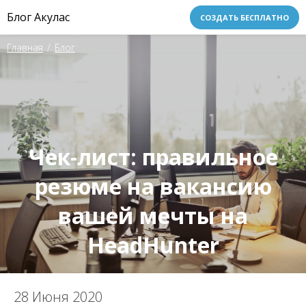
Блог Акулас
СОЗДАТЬ БЕСПЛАТНО
Главная
/
Блог
Чек-лист: правильное
резюме на вакансию
вашей мечты на
HeadHunter
28 Июня 2020