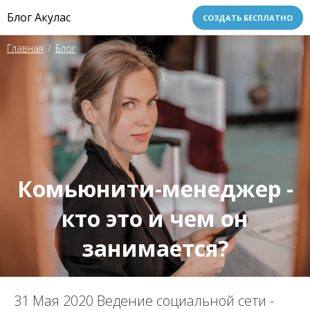
Блог Акулас
СОЗДАТЬ БЕСПЛАТНО
Главная
/
Блог
Комьюнити-менеджер -
кто это и чем он
занимается?
31 Мая 2020
Ведение социальной сети -