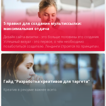
выше позиция ваших публикаций в ленте. Поговорим
подробнее о том, как сподвигнуть аудиторию оставлять
больше отзывов в Соцсети-аккаунте или на сайте компании.
5 правил для создания мультиссылки:
максимальная отдача
Дизайн сайта-визитки - это больше половины его создания.
Успешный визуал - это первое, о чём необходимо
позаботиться создателю. Лендинги строятся по принципам,
не совсем подходящим для обычных сайтов, потому для
работы с ними нужно творческое видение.
Гайд "Разработка креативов для таргета"
Креатив в рекламе важнее всего.